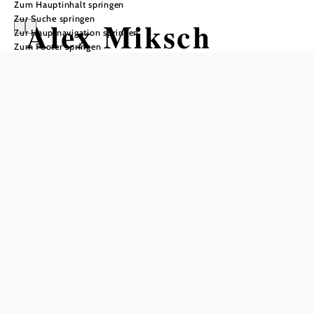
Zum Hauptinhalt springen
Zur Suche springen
Alex Miksch
Zur Hauptnavigation springen
Zum Footer springen
Quartett und
Lukas Antos &
Skrupel
Zwischen tiefschwarzem Blues,
gschmeidigem Pop und Wiener
Chanson
Heuriger Lederer, 3463 Starnwörth