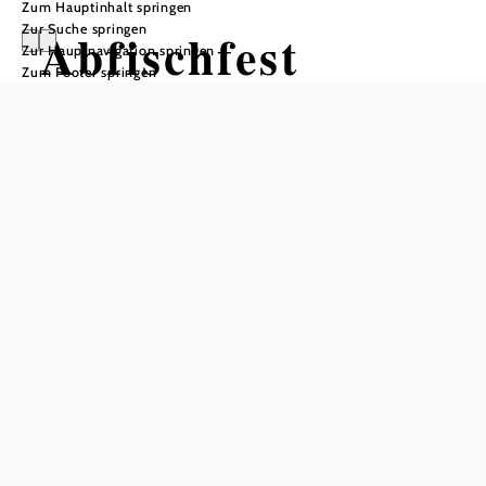
Zum Hauptinhalt springen
Zur Suche springen
Abfischfest
Zur Hauptnavigation springen
Zum Footer springen
Abfischen des Schlossteiches
Sitzenberger Schlossteich, 3454 Sitzenberg - Reidling