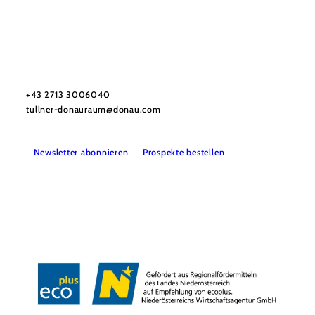
Urlaubsservice
Haben Sie Fragen? Wir helfen Ihnen gerne weiter.
+43 2713 3006040
tullner-donauraum@donau.com
Newsletter abonnieren
Prospekte bestellen
B2B
Presse
Medienarchiv
Impressum
Datenschutz
Barrierefreiheitserklärung
LEADER-Projekte