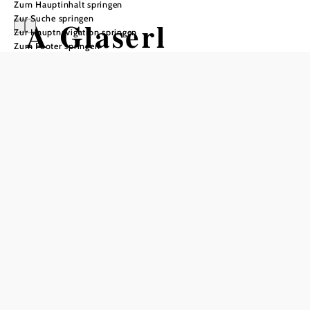
Zum Hauptinhalt springen
Zur Suche springen
A Glaserl
Zur Hauptnavigation springen
Zum Footer springen
Staubiger auf
der
Kamptalwarte
Heiligenstein, Zöbing, 3561 Zöbing