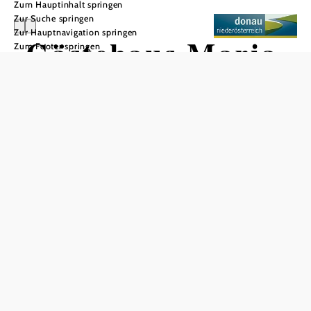
Zum Hauptinhalt springen
Zur Suche springen
Zur Hauptnavigation springen
Gästehaus Maria
Zum Footer springen
Jeschko
In Merkliste speichern
Das Gästehaus Maria Jeschko ist ein charmantes Bed &
Breakfast, das sich in ruhiger Lage etwa 300 Meter vom
Donauradweg entfernt befindet.
Die Zimmer sind liebevoll ausgestattet und verfügen über
DU/WC, Sat-TV und kostenloses WLAN. Für Radfahrer
bietet das Gästehaus eine Fahrradgarage mit der
Möglichkeit, E-Bikes aufzuladen. Ein großer Garten mit