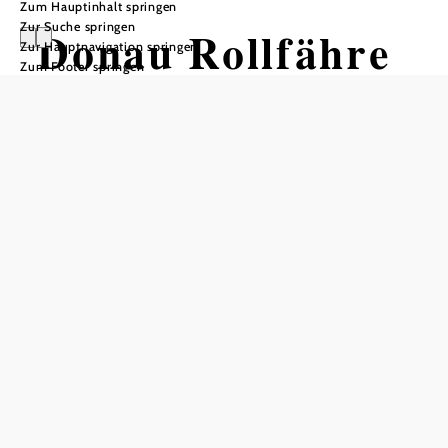
Zum Hauptinhalt springen
Zur Suche springen
Donau Rollfähre
Zur Hauptnavigation springen
Zum Footer springen
Korneuburg-
Klosterneuburg
GesmbH
Öffnungszeiten
Betriebsbeginn:
Montag - Freitag (Werktag) 07.00 Uhr
Samstag, Sonntag, Feiertag 08.00 Uhr
Betriebsende: