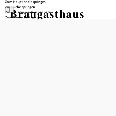
Zum Hauptinhalt springen
Zur Suche springen
Braugasthaus
Zur Hauptnavigation springen
Zum Footer springen
zum Fiakerwirt
In Merkliste speichern
Seit dem Erwerb einer Brauanlage im Juni 2008 braut
Familie Hartl ihr Bier „Fiakerbräu“ selbst. Das ganze Jahr
gibt es Fiakerbräu Helles, Fiakerbräu Märzen, Fiakerbräu
Dunkles, Fiakerbräu Bock, Fiakerbräu Weizen. Da
das Bier nicht zur Gänze filtriert wird, ist es im Geschmack
malziger und hopfiger. Das Bier enthält Langenloiser
Trinkwasser, Malz aus Österreich, Hopfen aus dem
Mühlviertel und österreichische Hefe für die Gärung.
Langenlois' erste Brauerei.