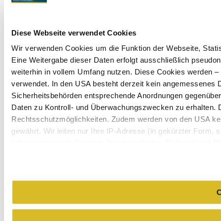
Diese Webseite verwendet Cookies
Wir verwenden Cookies um die Funktion der Webseite, Statist
Eine Weitergabe dieser Daten erfolgt ausschließlich pseudon
weiterhin in vollem Umfang nutzen. Diese Cookies werden – mi
verwendet. In den USA besteht derzeit kein angemessenes Da
Sicherheitsbehörden entsprechende Anordnungen gegenüber de
Daten zu Kontroll- und Überwachungszwecken zu erhalten. 
Rechtsschutzmöglichkeiten. Zudem werden von den USA kei
gewährt. Wir leiten nur Ihre IP-Adresse (in gekürzter Form,
Informationen wie Browser, Internetanbieter, Endgerät und B
Cookies und einer möglichen späteren Deaktivierung finden 
C