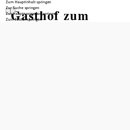
Zum Hauptinhalt springen
Zur Suche springen
Gasthof zum
Zur Hauptnavigation springen
Zum Footer springen
Jägerwirt
Öffnungszeiten
vom 01.01. bis zum 31.12.
Montag
08:00 - 14:00 Uhr
17:00 - 22:00 Uhr
Donnerstag
08:00 - 14:00 Uhr
17:00 - 22:00 Uhr
Freitag
08:00 - 14:00 Uhr
17:00 - 22:00 Uhr
Samstag
08:00 - 14:00 Uhr
17:00 - 22:00 Uhr