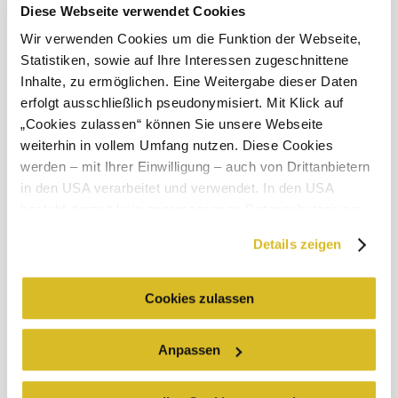
Diese Webseite verwendet Cookies
Das aktuelle Wetter in Kritzendorf
Wir verwenden Cookies um die Funktion der Webseite,
Statistiken, sowie auf Ihre Interessen zugeschnittene
©
Gasthaus zum Silbersee
Heute, 07.08.2026
24° bis 28°
Inhalte, zu ermöglichen. Eine Weitergabe dieser Daten
erfolgt ausschließlich pseudonymisiert. Mit Klick auf
bewölkt
Windgeschwindigkeit
3,2 km/h
„Cookies zulassen“ können Sie unsere Webseite
weiterhin in vollem Umfang nutzen. Diese Cookies
Morgen, 08.08.2026
20° bis 28°
werden – mit Ihrer Einwilligung – auch von Drittanbietern
in den USA verarbeitet und verwendet. In den USA
bewölkt
besteht derzeit kein angemessenes Datenschutzniveau,
Windgeschwindigkeit
2,6 km/h
und es ist nicht ausgeschlossen, dass staatliche
Details zeigen
Sicherheitsbehörden entsprechende Anordnungen
Umgebung erkunden
gegenüber den Drittanbietern (Google und Meta
Platforms, Inc.) treffen, um Zugriff zu Daten zu Kontroll-
Cookies zulassen
Ausflugsziele, Hotels, Touren und mehr
und Überwachungszwecken zu erhalten. Dagegen gibt es
keine wirksamen Rechtsbehelfe und
Suchradius
10 km
20 km
Anpassen
Rechtsschutzmöglichkeiten. Zudem werden von den
USA keine geeigneten Garantien für den Schutz
null