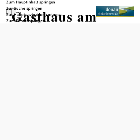
Zum Hauptinhalt springen
Zur Suche springen
Gasthaus am
Zur Hauptnavigation springen
Zum Footer springen
Silbersee
In Merkliste speichern
Die wunderschöne Wirtshauskultur kombiniert mit eine 100
jährigen Familientradition. Direkt an der blauen Donau.
Unser Gasthaus, welches sich direkt neben dem Silbersee
befindet, bietet ein wundervolles Ambiente, weshalb es für
eine Firmenfeier, eine gemütliche Feier mit der Familie
oder auch ein Fest mit Freunden bestens geeignet ist. (bis
zu ca. 35 Personen) Um Ihre Feier optimal vorbereiten zu
können, bitten wir um eine rechtzeitige Reservierung bzw.