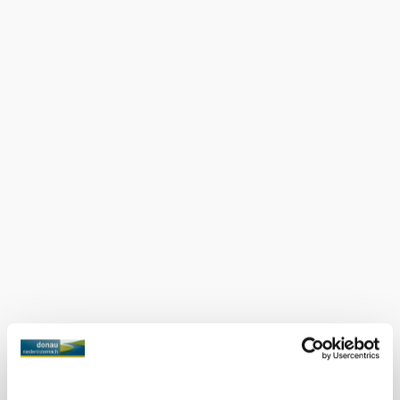
Voranmeldung.
Gerne verwöhnen wir Sie mit bodenständiger
Hausmannskost, saisonalen Gerichten sowie
hausgemachten Mehlspeisen. All unsere Speisen gibt es
natürlich auch zum Mitnehmen!
Im Sommer lädt Sie unser Gastgarten, mit Blick auf den
Silbersee, zum Verweilen ein. Als sehr kinderfreundlicher
Betrieb haben wir eine Rutsche im Garten, um unseren
kleinen Gästen Freude zu bereiten. Natürlich sind auch
Ihre Haustiere herzlichst bei uns willkommen!
Sollten Sie mit dem Auto oder dem Reisemobil unterwegs
sein, steht Ihnen unser großer Parkplatz direkt neben dem
Gasthaus natürlich zur Verfügung.
Für Anfragen und Reservierungen stehen wir gerne für Sie
zur Verfügung unter 02243 / 24 4 42.
Wir freuen uns auf Ihren Besuch!
Ausstattung
Parkplatz
Terrasse/Gastgarten