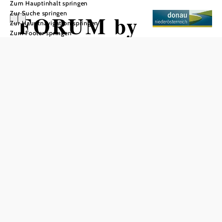
Zum Hauptinhalt springen
Zur Suche springen
FORUM by
Zur Hauptnavigation springen
Zum Footer springen
Julian Schneider
In Merkliste speichern
Genießen Sie regionale und saisonale Klassiker in
modernem Ambiente. Das kleine, aber
feine Familienunternehmen steht für Regionalität, Frische
und höchste Qualität.
Im Lokal lädt Julian Schneider zum Verweilen, Genießen
und Begegnen ein – mit einer Küche, die regional denkt,
saisonal arbeitet und kreativ serviert.
Ob feines Mittagessen, entspannter Nachmittagskaffee