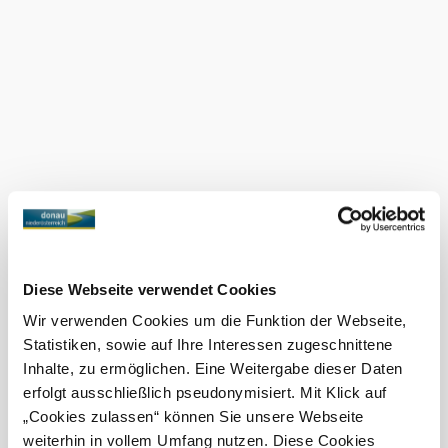
oder ein abendliches Menü mit Freunden – das Forum by
Julian ist mehr als ein Restaurant. Es ist ein Ort für
Geschmack, Austausch und neue Perspektiven. Ein Forum
für alle, die das Leben gerne bewusst und mit gutem Essen
feiern.
Das aktuelle Wetter in Grafenwörth
Heute, 09.08.2026
16° bis 32°
bewölkt
Windgeschwindigkeit
1,9 km/h
Diese Webseite verwendet Cookies
Morgen, 10.08.2026
16° bis 36°
Wir verwenden Cookies um die Funktion der Webseite,
bewölkt
Statistiken, sowie auf Ihre Interessen zugeschnittene
Windgeschwindigkeit
1,4 km/h
Inhalte, zu ermöglichen. Eine Weitergabe dieser Daten
erfolgt ausschließlich pseudonymisiert. Mit Klick auf
Umgebung erkunden
„Cookies zulassen“ können Sie unsere Webseite
weiterhin in vollem Umfang nutzen. Diese Cookies