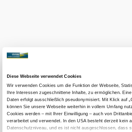
Das aktuelle Wetter in
Klosterneuburg
Heute, 08.08.2026
21° bis 29°
teilweise bewölkt
Windgeschwindigkeit
2,8 km/h
Morgen, 09.08.2026
17° bis 32°
Diese Webseite verwendet Cookies
hauptsächlich klar
Windgeschwindigkeit
2,3 km/h
Wir verwenden Cookies um die Funktion der Webseite, Statis
Ihre Interessen zugeschnittene Inhalte, zu ermöglichen. Ein
Umgebung erkunden
Daten erfolgt ausschließlich pseudonymisiert. Mit Klick auf 
können Sie unsere Webseite weiterhin in vollem Umfang nut
Ausflugsziele, Hotels, Touren und mehr
Cookies werden – mit Ihrer Einwilligung – auch von Drittanbi
verarbeitet und verwendet. In den USA besteht derzeit kei
Suchradius
10 km
20 km
Datenschutzniveau, und es ist nicht ausgeschlossen, dass st