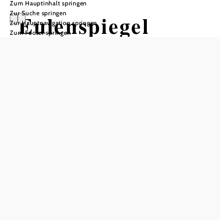
Zum Hauptinhalt springen
Zur Suche springen
Eulenspiegel
Zur Hauptnavigation springen
Zum Footer springen
In Merkliste speichern
-Das Bierlokal!
...mit 17 Biersorten und den angeblich besten Spare Ribs
in der Umgebung, oder weiter. Prost ! Mahlzeit !