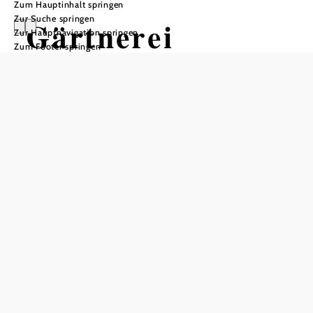
Zum Hauptinhalt springen
Zur Suche springen
Gärtnerei
Zur Hauptnavigation springen
Zum Footer springen
Lederleitner-
Atzenbrugg
Öffnungszeiten
Aktuelle Öffnungszeiten bitte der Website entnehmen!
Empfohlener Zeitraum
J
F
M
A
M
J