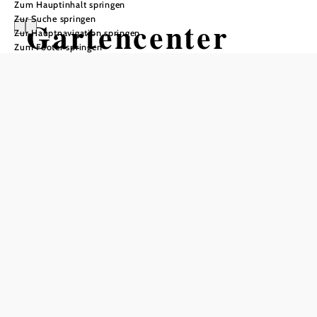
Zum Hauptinhalt springen
Zur Suche springen
Gartencenter
Zur Hauptnavigation springen
Zum Footer springen
Starkl
Frauenhofen/Tull
n
Öffnungszeiten
Aktuelle Öffnungszeiten bitte der Website entnehmen!
Schaugarten ganzjährig frei zugänglich!