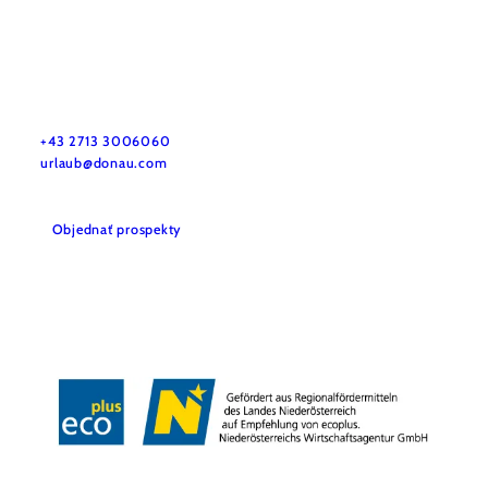
Služby pre dovolenku
Máte nejaké otázky? Radi vám pomôžeme.
+43 2713 3006060
urlaub@donau.com
Objednať prospekty
Mediálny archív
Tiráž
Ochrana osobných údajov