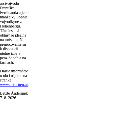
arcivojvodu
Františka
Ferdinanda a jeho
manželky Sophie,
vojvodkyne z
Hohenbergu.
Táto lesnatá
oblasť je ideálna
na turistiku. Na
prenocovanie sú
k dispozícii
útulné izby v
penziónoch a na
farmách.
Ďalšie informácie
o obci nájdete na
stránke
www.artstetten.at
.
Letzte Änderung:
7. 8. 2026