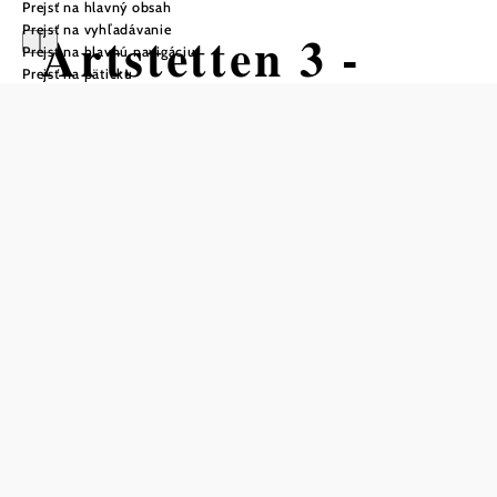
Prejsť na hlavný obsah
Prejsť na vyhľadávanie
Artstetten 3 -
Prejsť na hlavnú navigáciu
Prejsť na pätičku
Artstetten-Maria
Taferl Weg
Turistická trasa začiatok Artstetten,
obecný úrad
Obtiažnosť: ťažká
Vzdialenosť: 10,08 km
Trvanie: 2:56 h
Stúpanie: 351 m n. m.
Zostup: 351 m n. m.
Uložiť do zoznamu sledovania