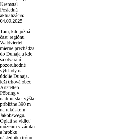
Kremstal
Posledná
aktualizácia:
04.09.2025
Tam, kde južná
časť regiónu
Waldviertel
mierne prechádza
do Dunaja a kde
sa otvárajú
pozoruhodné
výhľady na
údolie Dunaja,
leží trhová obec
Artstetten-
Pöbring v
nadmorskej výške
približne 390 m
na rakúskom
Jakobswegu.
Oplatí sa vidieť
múzeum v zámku
a hrobku
následníka trónu