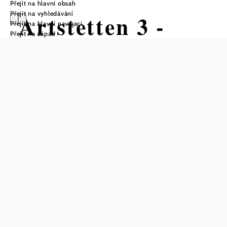
Přejít na hlavní obsah
Přejít na vyhledávání
Artstetten 3 -
Přejít na hlavní navigaci
Přejít na zápatí
Artstetten-Maria
Taferl Weg
Turistická trasa Výchozí bod z
Artstetten, obecní úřad
Obtížnost: Těžká
Vzdálenost: 10,08 km
Doba: 2:56 hod.
Stoupání: 351 Hm
Klesání: 351 Hm
Uložit do oblíbených