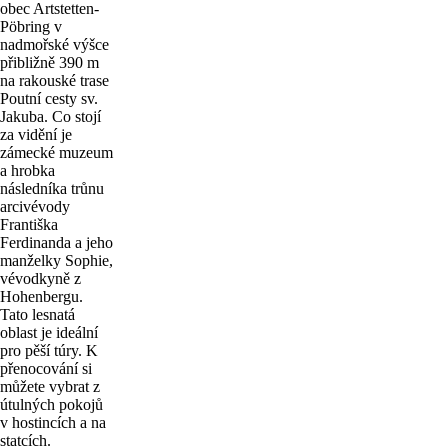
obec Artstetten-
Pöbring v
nadmořské výšce
přibližně 390 m
na rakouské trase
Poutní cesty sv.
Jakuba. Co stojí
za vidění je
zámecké muzeum
a hrobka
následníka trůnu
arcivévody
Františka
Ferdinanda a jeho
manželky Sophie,
vévodkyně z
Hohenbergu.
Tato lesnatá
oblast je ideální
pro pěší túry. K
přenocování si
můžete vybrat z
útulných pokojů
v hostincích a na
statcích.