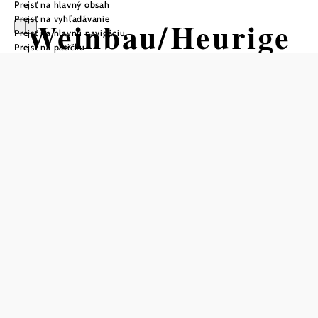
Prejsť na hlavný obsah
Prejsť na vyhľadávanie
Weinbau/Heurige
Prejsť na hlavnú navigáciu
Prejsť na pätičku
r Karl Proidl
Otváracie hodiny
Rezervovať stôl telefonicky
každý deň od 11:00 hod.
Október/november: pondelok – štvrtok od 15:00 hod.
Uložiť do zoznamu sledovania