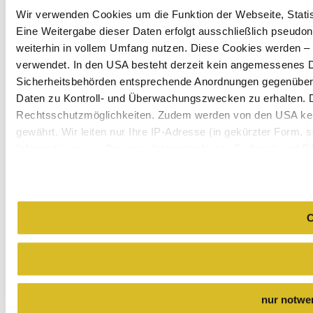
Wir verwenden Cookies um die Funktion der Webseite, Statist
Eine Weitergabe dieser Daten erfolgt ausschließlich pseudon
weiterhin in vollem Umfang nutzen. Diese Cookies werden – mi
verwendet. In den USA besteht derzeit kein angemessenes Da
Sicherheitsbehörden entsprechende Anordnungen gegenüber de
Daten zu Kontroll- und Überwachungszwecken zu erhalten. 
Rechtsschutzmöglichkeiten. Zudem werden von den USA kei
gewährt. Wir leiten nur Ihre IP-Adresse (in gekürzter Form,
Informationen wie Browser, Internetanbieter, Endgerät und B
Cookies und einer möglichen späteren Deaktivierung finden 
C
nur notwe