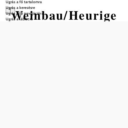
Ugrás a fő tartalomra
Ugrás a keresésre
Weinbau/Heurige
Ugrás a fő navigációra
Ugrás a láblécre
r Karl Proidl
Nyitvatartás
Asztalfoglalás telefonon
minden nap 11:00-tól
október/november: hétfő–csütörtök 15:00-tól
Mentés a kedvencek közé