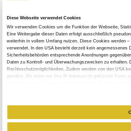
Diese Webseite verwendet Cookies
Wir verwenden Cookies um die Funktion der Webseite, Statist
Eine Weitergabe dieser Daten erfolgt ausschließlich pseudon
weiterhin in vollem Umfang nutzen. Diese Cookies werden – mi
verwendet. In den USA besteht derzeit kein angemessenes Da
Sicherheitsbehörden entsprechende Anordnungen gegenüber de
Daten zu Kontroll- und Überwachungszwecken zu erhalten. 
Rechtsschutzmöglichkeiten. Zudem werden von den USA kei
gewährt. Wir leiten nur Ihre IP-Adresse (in gekürzter Form,
Informationen wie Browser, Internetanbieter, Endgerät und B
Cookies und einer möglichen späteren Deaktivierung finden 
C