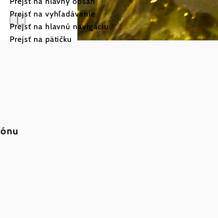
Prejsť na hlavný obsah
Prejsť na vyhľadávanie
Prejsť na hlavnú navigáciu
Prejsť na pätičku
Podunajsk
Rakúska
iónu
Medzi