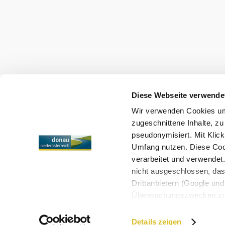
+43 2713 3006060
urlaub@donau.com
Mediální archiv
Impresum
Ochrana osobních údajů
Diese Webseite verwende
Wir verwenden Cookies um 
Copyright © Donau Niederösterreich Tourismus GmbH
zugeschnittene Inhalte, zu
pseudonymisiert. Mit Klic
Umfang nutzen. Diese Cook
verarbeitet und verwendet
nicht ausgeschlossen, da
Drittanbietern (Google und 
Überwachungszwecken zu e
Rechtsschutzmöglichkeite
personenbezogener Daten g
Details zeigen