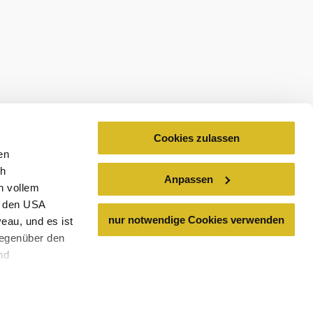
ospekty
Cookies zulassen
en
ch
Anpassen
n vollem
n den USA
nur notwendige Cookies verwenden
eau, und es ist
gegenüber den
nd
den Schutz
ass keine