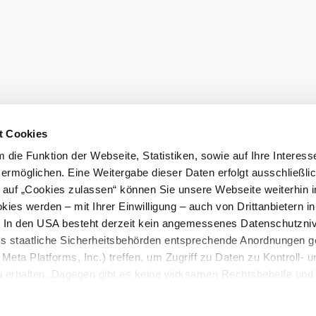
Objednat pr
t Cookies
die Funktion der Webseite, Statistiken, sowie auf Ihre Interess
 ermöglichen. Eine Weitergabe dieser Daten erfolgt ausschließli
k auf „Cookies zulassen“ können Sie unsere Webseite weiterhin i
ies werden – mit Ihrer Einwilligung – auch von Drittanbietern i
. In den USA besteht derzeit kein angemessenes Datenschutzniv
ss staatliche Sicherheitsbehörden entsprechende Anordnungen 
Meta Platforms, Inc.) treffen, um Zugriff zu Daten zu Kontroll- u
rhalten. Dagegen gibt es keine wirksamen Rechtsbehelfe und
n. Zudem werden von den USA keine geeigneten Garantien für 
ewährt. Wir leiten nur Ihre IP-Adresse (in gekürzter Form, sod