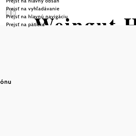
Prejsť na hlavný obsah
Prejsť na vyhľadávanie
Weingut H
Prejsť na hlavnú navigáciu
Prejsť na pätičku
iónu