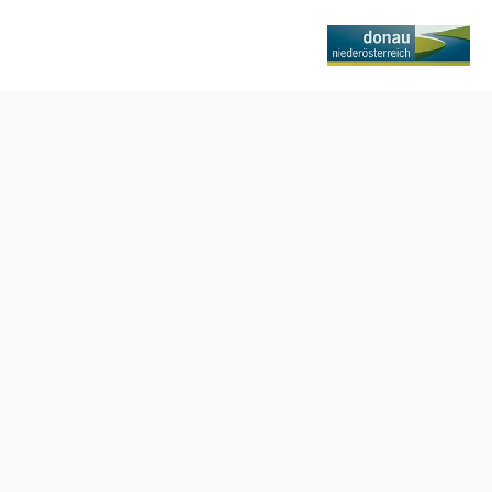
Otváracie hodiny
Každý piatok od 15:00 do 18:00 na adrese
Schloßberggasse 1, 3134 Nußdorf an der Traisen