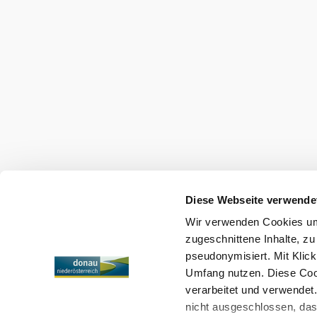
Služby pre dovolenku
Máte nejaké otázky? Radi vám pomôžeme.
+43 2713 3006060
urlaub@donau.com
Mediálny archív
Tiráž
Ochrana osobných údajov
Diese Webseite verwende
Wir verwenden Cookies um 
Copyright © Donau Niederösterreich Tourismus GmbH
zugeschnittene Inhalte, zu
pseudonymisiert. Mit Klic
Umfang nutzen. Diese Cook
verarbeitet und verwendet
nicht ausgeschlossen, da