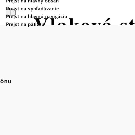
Prejsť na hlavný obsah
Prejsť na vyhľadávanie
Vlaková s
Prejsť na hlavnú navigáciu
Prejsť na pätičku
der Wach
iónu
Uložiť do zoznamu sledovania
Železničná stanica Weißenkirchen in der Wachau sa n
regióne Wachau v rovnomennej obci v dolnorakúsko
recepcie ponúka okrem fantastického výhľadu na regi
zariadeniam.