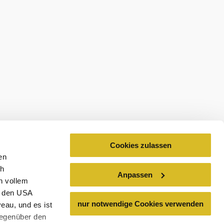
ospekty
Cookies zulassen
en
ch
Anpassen
n vollem
n den USA
nur notwendige Cookies verwenden
eau, und es ist
gegenüber den