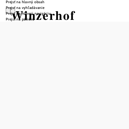
Prejsť na hlavný obsah
Prejsť na vyhľadávanie
Winzerhof
Prejsť na hlavnú navigáciu
Prejsť na pätičku
Gmeiner
Rezervovať stôl telefonicky
Uložiť do zoznamu sledovania
Tešíme sa, že vám môžeme predstaviť nielen naše vynikajúce
vína, ale aj rôzne kulinárske špeciality, ktoré vychádzajú zo
srdca. Ako vášnivej vinohradníckej rodine nám mimoriadne
záleží na spojení s prírodou a naším regiónom. "Zdravé