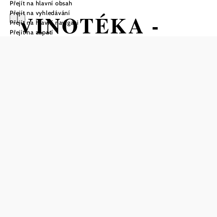
Přejít na hlavní obsah
Přejít na vyhledávání
VINOTÉKA -
Přejít na hlavní navigaci
Přejít na zápatí
DOMÄNE
WACHAU
Uložit do oblíbených
Co v celé oblasti Wachau roste a zraje ve vinohradech,
prezentuje pak pyšně a v moderním rámci Domäne
Wachau, jedno z mála vinařských družstev na světě, které
patří svou kvalitou ke špičkovým vinařům. V historických
zdech pod světlým dřevem a prosklenou stěnou se nachází
moderní zařízení. Tady, pod mohutnými cihlovými
klenbami, můžete vnímat na vlastní kůži bohatou historii
vinohradnictví ve Wachau. Prohlídka vinařství končí u