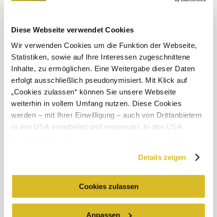
Diese Webseite verwendet Cookies
Objevování okolí
Wir verwenden Cookies um die Funktion der Webseite,
Statistiken, sowie auf Ihre Interessen zugeschnittene
Výlety, hotely, trasy a další
Inhalte, zu ermöglichen. Eine Weitergabe dieser Daten
erfolgt ausschließlich pseudonymisiert. Mit Klick auf
Poloměr
10 km
20 km
hledání
„Cookies zulassen“ können Sie unsere Webseite
weiterhin in vollem Umfang nutzen. Diese Cookies
null
werden – mit Ihrer Einwilligung – auch von Drittanbietern
©
Gregor Semrad
in den USA verarbeitet und verwendet. In den USA
besteht derzeit kein angemessenes Datenschutzniveau,
und es ist nicht ausgeschlossen, dass staatliche
Details zeigen
Sicherheitsbehörden entsprechende Anordnungen
Služby pro dovolenou
gegenüber den Drittanbietern (Google und Meta
Máte dotazy? Rádi vám pomůžeme.
Platforms, Inc.) treffen, um Zugriff zu Daten zu Kontroll-
Cookies zulassen
+43 2713 3006060
und Überwachungszwecken zu erhalten. Dagegen gibt es
urlaub@donau.com
keine wirksamen Rechtsbehelfe und
Anpassen