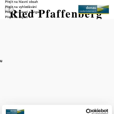
Přejít na hlavní obsah
Přejít na vyhledávání
Ried Pfaffenberg
Přejít na hlavní navigaci
Přejít na zápatí
Uložit do oblíbených
Jedna z nejznámějších vinic v Kremstalu s krásným výhledem
au
na jižní břeh.
Jedna z nejznámějších vinic na pomezí údolí Kremstal a
Wachau. Není však přiřazena k Wachau, ale ke Kremstalu.
Z vinice Pfaffenberg je fantastický výhled na jižní břeh.
Strmé, k jihu orientované terasy, velmi vystavené větru a
ležící přímo na Dunaji. Neúrodná a tvrdá zvětralá kamenitá
půda na Pfaffenbergu se skládá převážně z gneisů a žul;
réva zde nachází jen velmi tenkou vrstvu zvětralin.
Parkování aut v obci Förthof, v závislosti na dostupnosti.