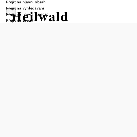
Přejít na hlavní obsah
Přejít na vyhledávání
Heilwald
Přejít na hlavní navigaci
Přejít na zápatí
Göttweig – wirkt
natürlich.
Otevírací doba
Léčivý les Göttweig je možné navštěvovat individuálně a
zdarma po celý rok.
volně přístupné