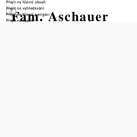
Přejít na hlavní obsah
Přejít na vyhledávání
Fam. Aschauer
Přejít na hlavní navigaci
Přejít na zápatí
Uložit do oblíbených
Prohlídka sklepa v tradičním rodinném podniku ve Wachau s
průvodcem
Rodina Aschauerů obhospodařuje v Unterbergernu na
jihovýchodním okraji Wachau od roku 1898 přibližně 6,5
hektaru vinic a zhruba 180 meruněk. Osvědčená
kombinace tradičních pěstitelských metod, moderních
znalostí a neustálého vzdělávání tvoří základ trvale
udržitelného hospodaření - mimo jiné s certifikátem
"Nachhaltig Austria".
Vinařství a sklepní technologie