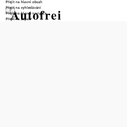
Přejít na hlavní obsah
Přejít na vyhledávání
Autofrei
Přejít na hlavní navigaci
Přejít na zápatí
unterwegs in der
Wachau
Otevírací doba
Jednodenní jízdenka Wachau je k dostání v autobusech
linek Wachaulinien a v následujících informačních
centrech během otevírací doby:
Wachau Info Center Krems, turistické informační centrum
Spitz, Wachau Info Center Melk.
Po předložení platné karty NÖ Card lze jednodenní
jízdenku Wachau 1x za sezónu zdarma vyzvednout v