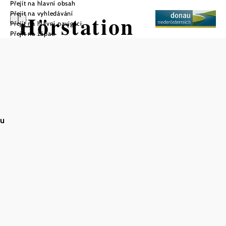
Přejít na hlavní obsah
Přejít na vyhledávání
Hörstation
Přejít na hlavní navigaci
Přejít na zápatí
Römer und
Maria Theresia
in Mannersdorf
au
Uložit do oblíbených
VIA.CARNUNTUM.
Nejlepší okružní turistické trasy
Römerland Carnuntum
S bezplatnou aplikací pro mobilní telefony "Turistické
stezky Römerland Carnuntum" si turisté mohou
poslechnout zábavné příběhy - historické, legendy, tradice