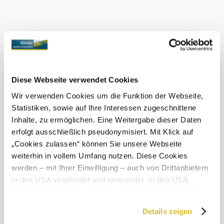
a mnoho dalšího. - o regionie. Aplikaci si můžete stáhnout
do svého chytrého telefonu, a to buď online jako webovou
aplikaci, nebo jako
nativní aplikaci, která nevyžaduje
připojení k internetu na místě. Vaše poloha se během túry
zobrazuje na Mapě - takže zůstanete na správné cestě!
Obchod s aplikacemi Obchod
Google Play
antiky až po
Římané a Marie Terezie v Mannersdorfu: Od
Marii Terezii, která v Mannersdorfu sama sbírala hrozny.
Diese Webseite verwendet Cookies
Wir verwenden Cookies um die Funktion der Webseite,
Statistiken, sowie auf Ihre Interessen zugeschnittene
Inhalte, zu ermöglichen. Eine Weitergabe dieser Daten
erfolgt ausschließlich pseudonymisiert. Mit Klick auf
Objevování okolí
„Cookies zulassen“ können Sie unsere Webseite
weiterhin in vollem Umfang nutzen. Diese Cookies
Výlety, hotely, trasy a další
werden – mit Ihrer Einwilligung – auch von Drittanbietern
in den USA verarbeitet und verwendet. In den USA
Poloměr
10 km
20 km
hledání
besteht derzeit kein angemessenes Datenschutzniveau,
und es ist nicht ausgeschlossen, dass staatliche
null
Details zeigen
Sicherheitsbehörden entsprechende Anordnungen