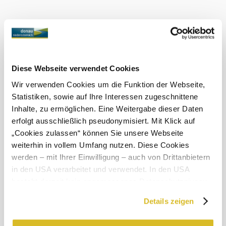
připojení k internetu na místě. Vaše poloha se během túry
zobrazuje na Mapě - takže zůstanete na správné cestě!
Obchod s aplikacemi Obchod
Google Play
dějiště nezapomenutelných
Göttlesbrunnerbach: Z
dobrodružství à la Huckleberry Fin.
Diese Webseite verwendet Cookies
Wir verwenden Cookies um die Funktion der Webseite,
Statistiken, sowie auf Ihre Interessen zugeschnittene
Inhalte, zu ermöglichen. Eine Weitergabe dieser Daten
Objevování okolí
erfolgt ausschließlich pseudonymisiert. Mit Klick auf
©
Donau Niederösterreich
„Cookies zulassen“ können Sie unsere Webseite
Výlety, hotely, trasy a další
weiterhin in vollem Umfang nutzen. Diese Cookies
werden – mit Ihrer Einwilligung – auch von Drittanbietern
Poloměr
10 km
20 km
hledání
in den USA verarbeitet und verwendet. In den USA
besteht derzeit kein angemessenes Datenschutzniveau,
null
und es ist nicht ausgeschlossen, dass staatliche
Details zeigen
Sicherheitsbehörden entsprechende Anordnungen
gegenüber den Drittanbietern (Google und Meta