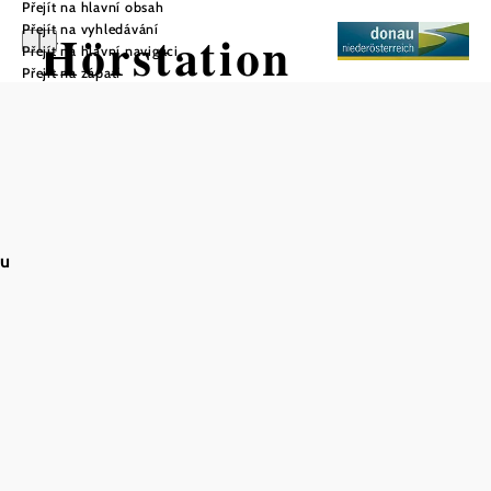
Přejít na hlavní obsah
Přejít na vyhledávání
Hörstation
Přejít na hlavní navigaci
Přejít na zápatí
Göttlesbrunnerb
ach
au
Uložit do oblíbených
VIA.CARNUNTUM.
Nejlepší okružní turistické trasy
Römerland Carnuntum
S bezplatnou aplikací pro mobilní telefony "Turistické
stezky Römerland Carnuntum" si turisté mohou
poslechnout zábavné příběhy - historické, legendy, tradice
a mnoho dalšího. - o regionie. Aplikaci si můžete stáhnout
do svého chytrého telefonu, a to buď online jako webovou
aplikaci, nebo jako
nativní aplikaci, která nevyžaduje