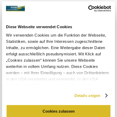
Obchod s aplikacemi Obchod
Google Play
kluci dostali na důležitých
Three Hotters: Proč mladí
hraničních bodech během Hottermarsch facku.
Diese Webseite verwendet Cookies
Wir verwenden Cookies um die Funktion der Webseite,
©
Donau Niederösterreich
Statistiken, sowie auf Ihre Interessen zugeschnittene
Inhalte, zu ermöglichen. Eine Weitergabe dieser Daten
Objevování okolí
erfolgt ausschließlich pseudonymisiert. Mit Klick auf
„Cookies zulassen“ können Sie unsere Webseite
Výlety, hotely, trasy a další
weiterhin in vollem Umfang nutzen. Diese Cookies
Poloměr
10 km
20 km
werden – mit Ihrer Einwilligung – auch von Drittanbietern
hledání
in den USA verarbeitet und verwendet. In den USA
besteht derzeit kein angemessenes Datenschutzniveau,
und es ist nicht ausgeschlossen, dass staatliche
Details zeigen
Sicherheitsbehörden entsprechende Anordnungen
gegenüber den Drittanbietern (Google und Meta
Platforms, Inc.) treffen, um Zugriff zu Daten zu Kontroll-
Cookies zulassen
Služby pro dovolenou
und Überwachungszwecken zu erhalten. Dagegen gibt es