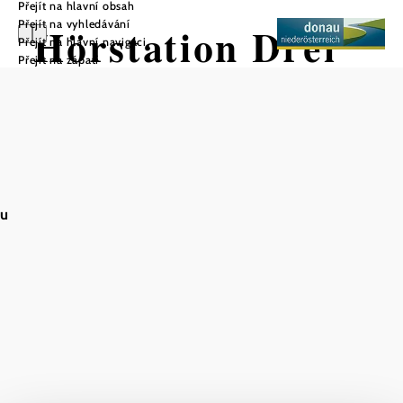
Přejít na hlavní obsah
Přejít na vyhledávání
Hörstation Drei
Přejít na hlavní navigaci
Přejít na zápatí
Hotter
Uložit do oblíbených
au
VIA.CARNUNTUM.
Nejlepší okružní turistické trasy
Römerland Carnuntum
S bezplatnou aplikací pro mobilní telefony "Turistické
stezky Römerland Carnuntum" si turisté mohou
poslechnout zábavné příběhy - historické, legendy, tradice
a mnoho dalšího. - o regionie. Aplikaci si můžete stáhnout
do svého chytrého telefonu, a to buď online jako webovou
aplikaci, nebo jako
nativní aplikaci, která nevyžaduje
připojení k internetu na místě. Vaše poloha se během túry
zobrazuje na Mapě - takže zůstanete na správné cestě!