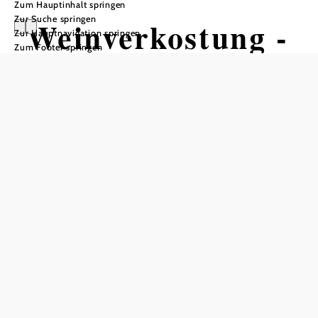
Zum Hauptinhalt springen
Zur Suche springen
Weinverkostung -
Zur Hauptnavigation springen
Zum Footer springen
Weingut Mehofer
Neudeggerhof
Bio-Weingut Mehofer - Neudeggerhof, 3471 Neudegg