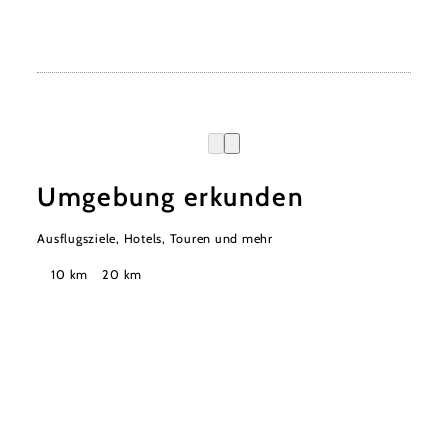
Umgebung erkunden
Ausflugsziele, Hotels, Touren und mehr
Suchradius
10 km
20 km
Urlaubsservice