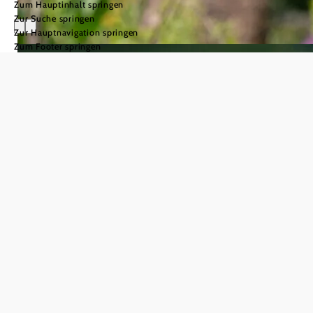
Zum Hauptinhalt springen
Zur Suche springen
Zur Hauptnavigation springen
Zum Footer springen
REGION
WAGRAM
Den
WAGRAM
entdecken!