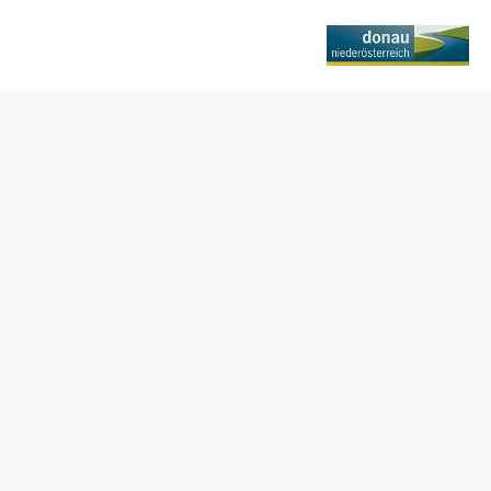
baumer
Ajánlatkérés