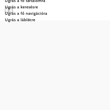
Ugrás a fő tartalomra
Ugrás a keresésre
Ugrás a fő navigációra
PilgerRos
Ugrás a láblécre