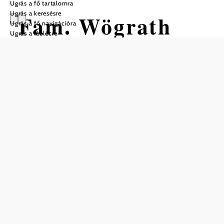
Ugrás a fő tartalomra
Ugrás a keresésre
Fam. Wögrath
Ugrás a fő navigációra
Ugrás a láblécre
Asztalfoglalás telefonon
Mentés a kedvencek közé
A Wögrath család Unterbergernben, Mauterntől nem
messze található borozója a meleg vendégszeretet és az élő
hagyományok jelképe. Évente többször is megnyitják
kapuikat, hogy a vendégeket regionális specialitásokkal és
saját boraikkal kényeztessék. Hagyományos Heurigeni
finomságokat szolgálnak fel, a klasszikus
kenyérkenyerektől kezdve a házi készítésű hús- és