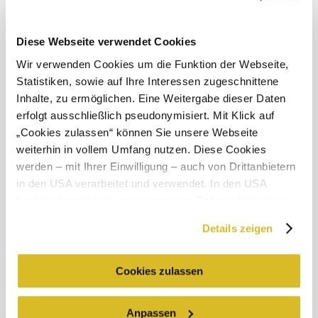
Diese Webseite verwendet Cookies
Wir verwenden Cookies um die Funktion der Webseite,
Objevování okolí
Statistiken, sowie auf Ihre Interessen zugeschnittene
Inhalte, zu ermöglichen. Eine Weitergabe dieser Daten
Výlety, hotely, trasy a další
erfolgt ausschließlich pseudonymisiert. Mit Klick auf
Poloměr
10 km
20 km
„Cookies zulassen“ können Sie unsere Webseite
hledání
weiterhin in vollem Umfang nutzen. Diese Cookies
werden – mit Ihrer Einwilligung – auch von Drittanbietern
in den USA verarbeitet und verwendet. In den USA
besteht derzeit kein angemessenes Datenschutzniveau,
und es ist nicht ausgeschlossen, dass staatliche
Details zeigen
Sicherheitsbehörden entsprechende Anordnungen
Služby pro dovolenou
gegenüber den Drittanbietern (Google und Meta
Máte dotazy? Rádi vám pomůžeme.
Platforms, Inc.) treffen, um Zugriff zu Daten zu Kontroll-
Cookies zulassen
+43 2713 3006060
und Überwachungszwecken zu erhalten. Dagegen gibt es
urlaub@donau.com
keine wirksamen Rechtsbehelfe und
Anpassen