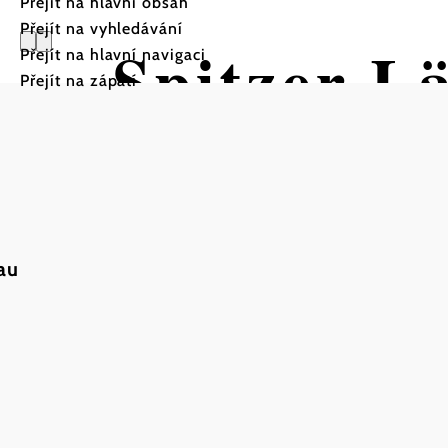
Přejít na hlavní obsah
Přejít na vyhledávání
Spitzer L
Přejít na hlavní navigaci
Přejít na zápatí
a
au