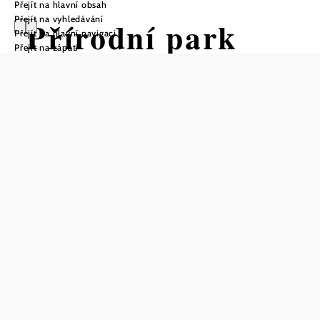
Přejít na hlavní obsah
Přejít na vyhledávání
Přírodní park
Přejít na hlavní navigaci
Přejít na zápatí
Eichenhain
Uložit do oblíbených
Tam, kde se Vídeňský les dotýká Dunaje.
Přírodní park Eichenhain zahrnuje část Vídeňského lesa
rozprostírajícího se mezi obcemi Klosterneuburg a St.
Andrä-Wördern.
Charakteristické jsou bukové a dubové lesy střídající se s
loukami na mírných kopcích dosahujících výšky 500 m n.
m., jejichž svahy spadají až do blízkosti Dunaje.
"Přírodní park Eichenhain" nabízí na ploše přibližně 3 847