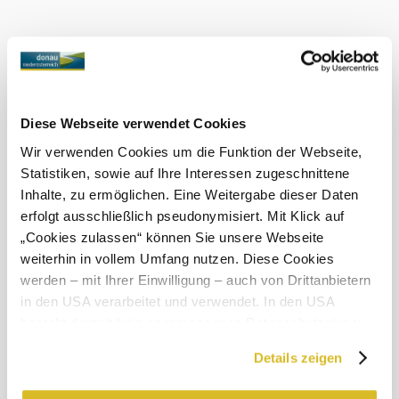
cestou růžence a malými kapličkami, a tak je dostatek
místa pro různé slavnosti. Poutní park zve k rozjímání, k
odpočinku nebo jen tak na procházku v přírodě.
Další pamětihodnosti jsou z roku 1910 jako například
mozaikový obraz „Muttergottes an der Straße“a výstava,
která podává obraz o práci misionářů. Od roku 1929 je
právě na tomto poutním místě její jediné zastoupení v
Rakousku.
Diese Webseite verwendet Cookies
Wir verwenden Cookies um die Funktion der Webseite,
Statistiken, sowie auf Ihre Interessen zugeschnittene
Inhalte, zu ermöglichen. Eine Weitergabe dieser Daten
erfolgt ausschließlich pseudonymisiert. Mit Klick auf
Objevování okolí
„Cookies zulassen“ können Sie unsere Webseite
weiterhin in vollem Umfang nutzen. Diese Cookies
Výlety, hotely, trasy a další
werden – mit Ihrer Einwilligung – auch von Drittanbietern
in den USA verarbeitet und verwendet. In den USA
Poloměr
10 km
20 km
hledání
besteht derzeit kein angemessenes Datenschutzniveau,
und es ist nicht ausgeschlossen, dass staatliche
Details zeigen
Sicherheitsbehörden entsprechende Anordnungen
gegenüber den Drittanbietern (Google und Meta