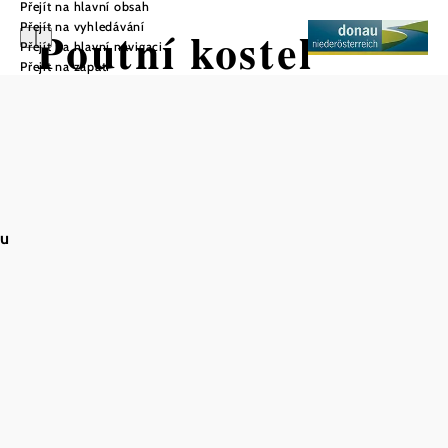
Přejít na hlavní obsah
Přejít na vyhledávání
Poutní kostel
Přejít na hlavní navigaci
Přejít na zápatí
Maria Ellend
Uložit do oblíbených
au
V roce 1466 postavili první kapličku a nazvali ji „Unserer
lieben Frau im Ellend“. Současnou podobu má poutní
kostel od roku 1770 - 1772, zásluhou Franza Josefa
Gabriela von Abensperg und Traun. V té době to byly i
začátky poutních cest za milostivou Marií: šlo se křížem po
křížové cestě, cestě růžence, cestě jeskyně Maria Lourdes
Grotte, po poutní cestě ke kapličce chudých duší, anděla
ochránce atd.
V roce 1909 postavili na velkém prostoru jeskyni Lurdy. Je
obklopena čtyřmi hektary lesa a parku s křížovou cestou,