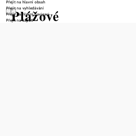
Přejít na hlavní obsah
Přejít na vyhledávání
Plážové
Přejít na hlavní navigaci
Přejít na zápatí
koupaliště
Klosterneuburg
Otevírací doba
Od 1. května do 30. září, denně od 9 do 20. hodin, když je
příznivé počasí.
Uložit do oblíbených