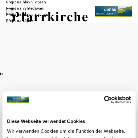
Přejít na hlavní obsah
Přejít na vyhledávání
Pfarrkirche
Přejít na hlavní navigaci
Přejít na zápatí
Heilige Petronilla
Uložit do oblíbených
au
Objevování okolí
Výlety, hotely, trasy a další
Diese Webseite verwendet Cookies
Poloměr
10 km
20 km
hledání
Wir verwenden Cookies um die Funktion der Webseite,