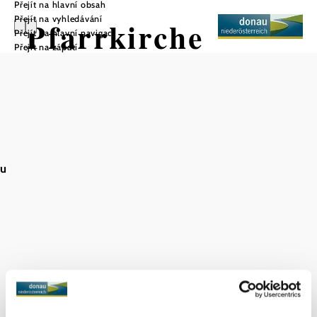
Přejít na hlavní obsah
Přejít na vyhledávání
Pfarrkirche
Přejít na hlavní navigaci
Přejít na zápatí
Uložit do oblíbených
au
Náš farní kostel, který stojí na skále vysoko nad Dunajem
na bývalém opevněném nádvoří a je vidět už z dálky, je
zasvěcen svatému Mikuláši. Při výkopových pracích pro
vytápění kostela v srpnu 1970 byly v presbytáři objeveny
zbytky románské apsidy a ve zděné hrobce hrobka rodiny
Hoyosů a několik kněžských hrobů. Dne 11. září 2005 byl
na věž kostela podruhé umístěn nový kříž.