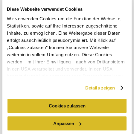
Diese Webseite verwendet Cookies
Objevování okolí
Wir verwenden Cookies um die Funktion der Webseite,
Statistiken, sowie auf Ihre Interessen zugeschnittene
Výlety, hotely, trasy a další
Inhalte, zu ermöglichen. Eine Weitergabe dieser Daten
Poloměr
10 km
20 km
erfolgt ausschließlich pseudonymisiert. Mit Klick auf
hledání
„Cookies zulassen“ können Sie unsere Webseite
weiterhin in vollem Umfang nutzen. Diese Cookies
werden – mit Ihrer Einwilligung – auch von Drittanbietern
in den USA verarbeitet und verwendet. In den USA
besteht derzeit kein angemessenes Datenschutzniveau,
und es ist nicht ausgeschlossen, dass staatliche
Služby pro dovolenou
Details zeigen
Sicherheitsbehörden entsprechende Anordnungen
Máte dotazy? Rádi vám pomůžeme.
gegenüber den Drittanbietern (Google und Meta
+43 2713 3006060
Platforms, Inc.) treffen, um Zugriff zu Daten zu Kontroll-
urlaub@donau.com
Cookies zulassen
und Überwachungszwecken zu erhalten. Dagegen gibt es
keine wirksamen Rechtsbehelfe und
Anpassen
Objednat prospekty
Rechtsschutzmöglichkeiten. Zudem werden von den
USA keine geeigneten Garantien für den Schutz