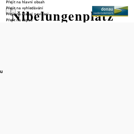
Přejít na hlavní obsah
Přejít na vyhledávání
Nibelungenplatz
Přejít na hlavní navigaci
Přejít na zápatí
Tulln
Uložit do oblíbených
au
Nové náměstí Nibelungů v Tullnu
Nibelungenplatz v Tullnu se proměnil v místo setkávání,
které je šetrné ke klimatu. Nabízí zelené plochy, stinné
plochy, venkovní bar a zařízení pro hraní. "Klášterní
zahrada" potěší nádherou květin, posezením s USB porty a
nabíjecími stanicemi pro elektrokola. Cyklisté a výletníci
zde najdou odpočinek, občerstvení a prostor pro setkávání
- místo pro vědomé zpomalení a potěšení.
XXL herní zóna: Ve venkovním baru si můžete zdarma
zapůjčit Gummitwist, Spikeball a XXL verze Mikáda, Mensch-