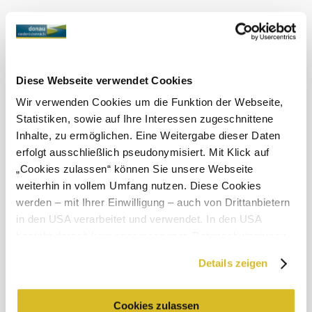
regionálních
produktů
Vhodnost
Diese Webseite verwendet Cookies
vhodné pro
děti
Wir verwenden Cookies um die Funktion der Webseite,
vhodné pro
Statistiken, sowie auf Ihre Interessen zugeschnittene
návštěvníky na
Inhalte, zu ermöglichen. Eine Weitergabe dieser Daten
invalidním
erfolgt ausschließlich pseudonymisiert. Mit Klick auf
vozíku
„Cookies zulassen“ können Sie unsere Webseite
Psi vítáni
weiterhin in vollem Umfang nutzen. Diese Cookies
vhodné pro
werden – mit Ihrer Einwilligung – auch von Drittanbietern
dětské kočárky
in den USA verarbeitet und verwendet. In den USA
Co dalšího u nás najdete
besteht derzeit kein angemessenes Datenschutzniveau,
und es ist nicht ausgeschlossen, dass staatliche
Details zeigen
"Hans Wurst" Imbiss am Nibelungenplatz
Sicherheitsbehörden entsprechende Anordnungen
Gastronomie
gegenüber den Drittanbietern (Google und Meta
Zjistit více
Platforms, Inc.) treffen, um Zugriff zu Daten zu Kontroll-
Cookies zulassen