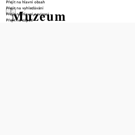
Přejít na hlavní obsah
Přejít na vyhledávání
Muzeum
Přejít na hlavní navigaci
Přejít na zápatí
Carnuntinum
Otevírací doba
Od 14.03.2026 do 15.11.2026
pondĕlí
09:00 - 17:00 hodin
úterý
09:00 - 17:00 hodin
středa
09:00 - 17:00 hodin
čtvrtek
09:00 - 17:00 hodin
pátek
09:00 - 17:00 hodin
sobota
09:00 - 17:00 hodin
nedĕle
09:00 - 17:00 hodin