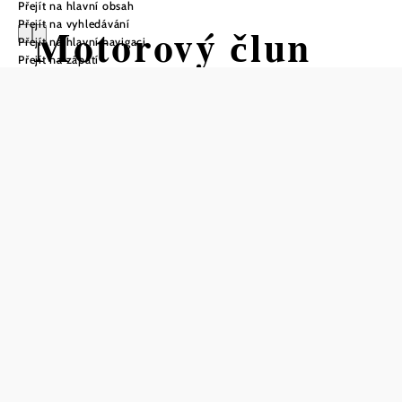
Přejít na hlavní obsah
Přejít na vyhledávání
Motorový člun
Přejít na hlavní navigaci
Přejít na zápatí
Taxi Wachau
Uložit do oblíbených
Nezapomenutelné momenty zažijete i na korbě motorového
člunu v oblasti Wachau!
Fascinující plavby plavební komorou, plavby při západu
slunce nebo soumraku od města Spitz an der Donaupo
proudu, podél Weißenkirchenu, Dürnsteinu a města Krems
u Traismauer,...tyto plavby na motorových člunech jsou
neopakovatelné!
Nástupiště a výstupiště: