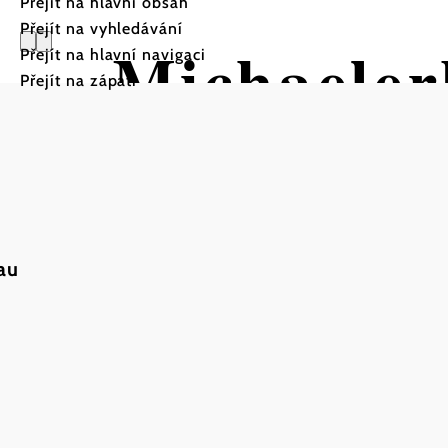
Přejít na hlavní obsah
Přejít na vyhledávání
Michaeler
Přejít na hlavní navigaci
Přejít na zápatí
a
au