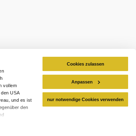
ospekty
Cookies zulassen
en
ch
Anpassen
n vollem
n den USA
nur notwendige Cookies verwenden
eau, und es ist
gegenüber den
nd
den Schutz