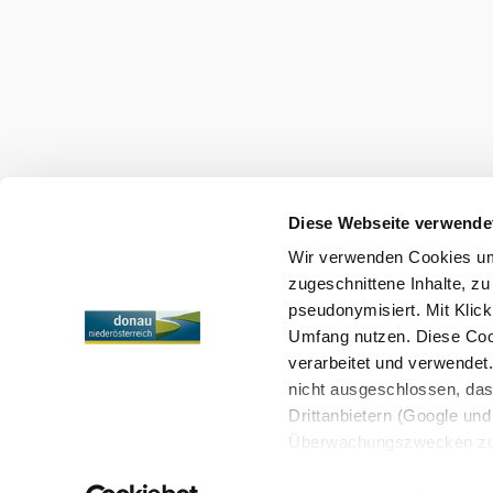
Máte dotazy? Rádi vám pomůžeme.
+43 2713 3006060
urlaub@donau.com
Mediální archiv
Impresum
Ochrana osobních údajů
Diese Webseite verwende
Wir verwenden Cookies um 
Copyright © Donau Niederösterreich Tourismus GmbH
zugeschnittene Inhalte, zu
pseudonymisiert. Mit Klic
Umfang nutzen. Diese Cook
verarbeitet und verwendet
nicht ausgeschlossen, da
Drittanbietern (Google und 
Überwachungszwecken zu e
Rechtsschutzmöglichkeite