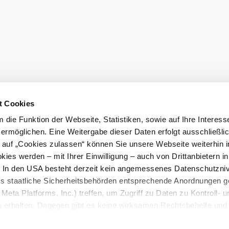
Objednat pr
t Cookies
die Funktion der Webseite, Statistiken, sowie auf Ihre Interess
 ermöglichen. Eine Weitergabe dieser Daten erfolgt ausschließli
k auf „Cookies zulassen“ können Sie unsere Webseite weiterhin i
ies werden – mit Ihrer Einwilligung – auch von Drittanbietern i
. In den USA besteht derzeit kein angemessenes Datenschutzniv
ss staatliche Sicherheitsbehörden entsprechende Anordnungen 
Meta Platforms, Inc.) treffen, um Zugriff zu Daten zu Kontroll- u
rhalten. Dagegen gibt es keine wirksamen Rechtsbehelfe und
n. Zudem werden von den USA keine geeigneten Garantien für 