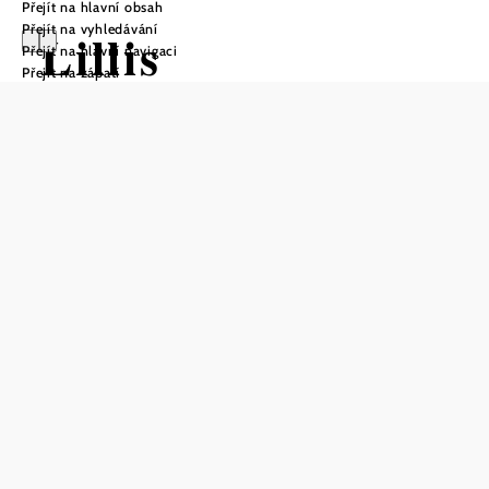
Přejít na hlavní obsah
Přejít na vyhledávání
Lillis
Přejít na hlavní navigaci
Přejít na zápatí
Marillengarten
Doporučené období
L
Ú
B
D
K
Č
Č
S
Z
Ř
L
P
Uložit do oblíbených
Vítejte v Lilliině meruňkové zahradě - místě plném chutí a