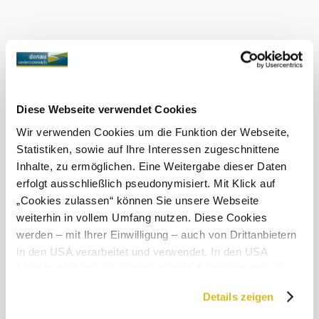
Klenba pozdně gotické dvoulodní stavby byla dokončena
až v roce 1593. Pod kostelem se nacházejí dvě krypty,
které sloužily jako královské pohřebiště. Dnes jsou
prázdné a uzavřené. Mohutná čtvercová věž vyhořela po
zásahu bleskem v roce 1922. Při její obnově dostala
střecha dnešní kopulovitý tvar. Kostel byl původně
zasvěcen také svatému Ulrichovi. Tři oltáře jsou dřevěné,
polychromované a opracované v chrupavčitém stylu.
Diese Webseite verwendet Cookies
Wir verwenden Cookies um die Funktion der Webseite,
Statistiken, sowie auf Ihre Interessen zugeschnittene
Inhalte, zu ermöglichen. Eine Weitergabe dieser Daten
erfolgt ausschließlich pseudonymisiert. Mit Klick auf
Objevování okolí
„Cookies zulassen“ können Sie unsere Webseite
weiterhin in vollem Umfang nutzen. Diese Cookies
Výlety, hotely, trasy a další
werden – mit Ihrer Einwilligung – auch von Drittanbietern
Poloměr
in den USA verarbeitet und verwendet. In den USA
10 km
20 km
hledání
besteht derzeit kein angemessenes Datenschutzniveau,
und es ist nicht ausgeschlossen, dass staatliche
null
Details zeigen
Sicherheitsbehörden entsprechende Anordnungen