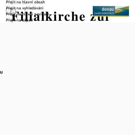
Přejít na hlavní obsah
Přejít na vyhledávání
Filialkirche zur
Přejít na hlavní navigaci
Přejít na zápatí
Hl. Corona
au
Uložit do oblíbených
Kostel nechali postavit před rokem 1500 tehdejší majitelé
Leibenu, rodina Lapitzů.
Kostel Leiben se tyčí nad obcí Leiben ve výšce asi 355
metrů s nádherným výhledem na alpské podhůří. Stavba
kostela svaté Koruny začala na konci 15. století za
Andrease von Lappitz, pána na Leibenu, a byla dokončena
před rokem 1500.