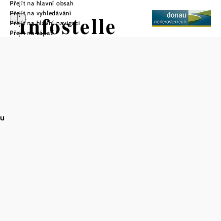
Přejít na hlavní obsah
Přejít na vyhledávání
Infostelle
Přejít na hlavní navigaci
Přejít na zápatí
Nationalpark
Donau-Auen im
Schloss
Eckartsau
au
Uložit do oblíbených
Informační centrum národního parku na zámku Eckartsau
je ústředním kontaktním místem pro návštěvníky