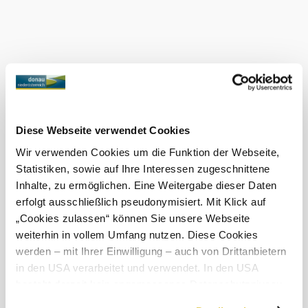
Národním parku Donau-Auen, ochranné hrázi Marchfeld,
historickém zámku Eckartsau a zahradě následníka trůnu.
Chcete-li objevovat místní procházky Carnuntum-
Marchfeld, stačí si
stáhnout
do svého chytrého telefonu
"
, a to buď online jako webovou
aplikaci
Local Walks"
aplikaci, nebo jako
nativní aplikaci
, která nevyžaduje
připojení k internetu na místě. Během procházky se vám na
Mapě zobrazuje vaše poloha - takže budete vždy na
správné stopě!
Obchod Google Play nebo
App Store
Diese Webseite verwendet Cookies
Wir verwenden Cookies um die Funktion der Webseite,
Statistiken, sowie auf Ihre Interessen zugeschnittene
Inhalte, zu ermöglichen. Eine Weitergabe dieser Daten
erfolgt ausschließlich pseudonymisiert. Mit Klick auf
„Cookies zulassen“ können Sie unsere Webseite
weiterhin in vollem Umfang nutzen. Diese Cookies
Objevování okolí
werden – mit Ihrer Einwilligung – auch von Drittanbietern
in den USA verarbeitet und verwendet. In den USA
Výlety, hotely, trasy a další
besteht derzeit kein angemessenes Datenschutzniveau,
Poloměr
10 km
20 km
und es ist nicht ausgeschlossen, dass staatliche
hledání