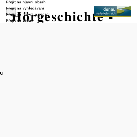
Přejít na hlavní obsah
Přejít na vyhledávání
Hörgeschichte -
Přejít na hlavní navigaci
Přejít na zápatí
Die
Großgemeinde
Eckartsau
au
Uložit do oblíbených
Místní procházky Carnuntum - Marchfeld
Audio historie - Od středověkého Ekkartsovve k velké obci
Eckartsau
vzrušující příběhy o
Procházka obcí Eckartsau vypráví