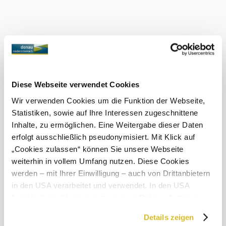
nacházelo největší letecké výzkumné středisko v
monarchii?
Chcete-li objevovat procházky po lokalitě Carnuntum-
Marchfeld, stačí si
stáhnout
do svého chytrého telefonu
"Site
, a to buď online jako webovou
aplikaci
Walks"
aplikaci, nebo jako
nativní aplikaci
, která nevyžaduje
připojení k internetu na místě. Během procházky se na
Mapě zobrazuje vaše poloha - takže budete vždy na
Diese Webseite verwendet Cookies
správné stopě!
Obchod Google Play nebo
App Store
Wir verwenden Cookies um die Funktion der Webseite,
Statistiken, sowie auf Ihre Interessen zugeschnittene
Inhalte, zu ermöglichen. Eine Weitergabe dieser Daten
erfolgt ausschließlich pseudonymisiert. Mit Klick auf
„Cookies zulassen“ können Sie unsere Webseite
Objevování okolí
weiterhin in vollem Umfang nutzen. Diese Cookies
werden – mit Ihrer Einwilligung – auch von Drittanbietern
Výlety, hotely, trasy a další
in den USA verarbeitet und verwendet. In den USA
Poloměr
10 km
20 km
besteht derzeit kein angemessenes Datenschutzniveau,
hledání
und es ist nicht ausgeschlossen, dass staatliche
Details zeigen
null
Sicherheitsbehörden entsprechende Anordnungen