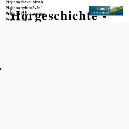
Přejít na hlavní obsah
Přejít na vyhledávání
Hörgeschichte -
Přejít na hlavní navigaci
Přejít na zápatí
Der
Getreideplatz
au
Uložit do oblíbených
Místní procházky Carnuntum - Marchfeld
Audio příběh - Rušné kukuřičné náměstí
Na
si můžete poslechnout
procházce městem Fischamend
úžasné příběhy
Kdo by tušil, že zde obědvali knížata a
.
ministři, že dědeček Almy Mahlerové provozoval
přádelnu, že zde sídlili tajemní templáři a že se zde